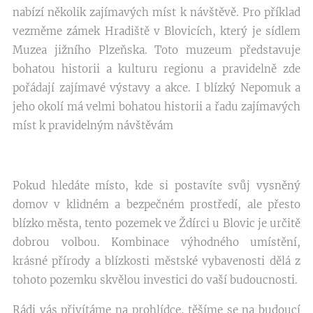
nabízí několik zajímavých míst k návštěvě. Pro příklad
vezměme zámek Hradiště v Blovicích, který je sídlem
Muzea jižního Plzeňska. Toto muzeum představuje
bohatou historii a kulturu regionu a pravidelně zde
pořádají zajímavé výstavy a akce. I blízký Nepomuk a
jeho okolí má velmi bohatou historii a řadu zajímavých
míst k pravidelným návštěvám
Pokud hledáte místo, kde si postavíte svůj vysněný
domov v klidném a bezpečném prostředí, ale přesto
blízko města, tento pozemek ve Ždírci u Blovic je určitě
dobrou volbou. Kombinace výhodného umístění,
krásné přírody a blízkosti městské vybavenosti dělá z
tohoto pozemku skvělou investici do vaší budoucnosti.
Rádi vás přivítáme na prohlídce, těšíme se na budoucí