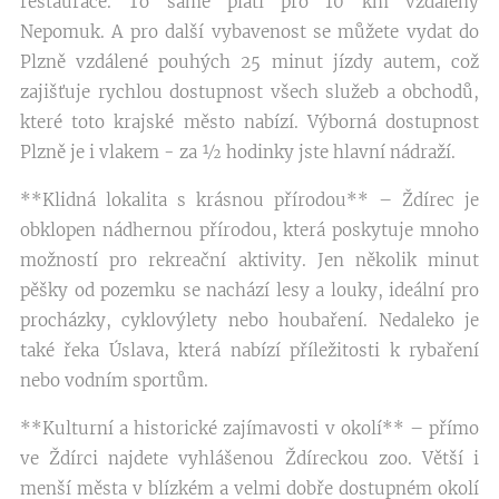
restaurace. To samé platí pro 10 km vzdálený
Nepomuk. A pro další vybavenost se můžete vydat do
Plzně vzdálené pouhých 25 minut jízdy autem, což
zajišťuje rychlou dostupnost všech služeb a obchodů,
které toto krajské město nabízí. Výborná dostupnost
Plzně je i vlakem - za ½ hodinky jste hlavní nádraží.
**Klidná lokalita s krásnou přírodou** – Ždírec je
obklopen nádhernou přírodou, která poskytuje mnoho
možností pro rekreační aktivity. Jen několik minut
pěšky od pozemku se nachází lesy a louky, ideální pro
procházky, cyklovýlety nebo houbaření. Nedaleko je
také řeka Úslava, která nabízí příležitosti k rybaření
nebo vodním sportům.
**Kulturní a historické zajímavosti v okolí** – přímo
ve Ždírci najdete vyhlášenou Ždíreckou zoo. Větší i
menší města v blízkém a velmi dobře dostupném okolí