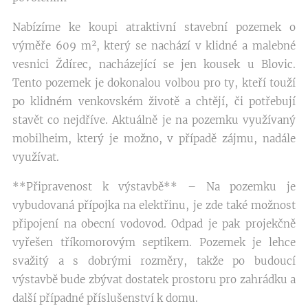
Nabízíme ke koupi atraktivní stavební pozemek o
výměře 609 m², který se nachází v klidné a malebné
vesnici Ždírec, nacházející se jen kousek u Blovic.
Tento pozemek je dokonalou volbou pro ty, kteří touží
po klidném venkovském životě a chtějí, či potřebují
stavět co nejdříve. Aktuálně je na pozemku využívaný
mobilheim, který je možno, v případě zájmu, nadále
využívat.
**Připravenost k výstavbě** – Na pozemku je
vybudovaná přípojka na elektřinu, je zde také možnost
připojení na obecní vodovod. Odpad je pak projekčně
vyřešen tříkomorovým septikem. Pozemek je lehce
svažitý a s dobrými rozměry, takže po budoucí
výstavbě bude zbývat dostatek prostoru pro zahrádku a
další případné příslušenství k domu.