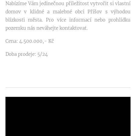
Nabízíme Vám jedinečnou příležitost vytvořit si vlastní
domov v klidné a malebné obci Příšov s výhodou
blízkosti města. Pro více informací nebo prohlídku
pozemku nás neváhejte kontaktovat.
Cena: 4.500.000,- Kč
Doba prodeje: 5/24