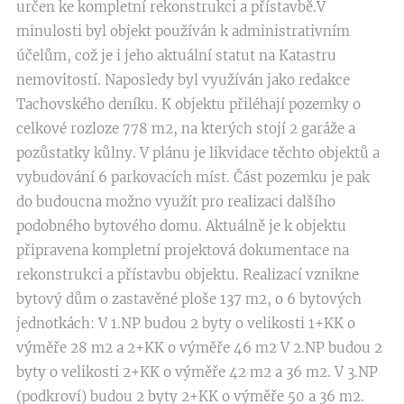
určen ke kompletní rekonstrukci a přístavbě.V
minulosti byl objekt používán k administrativním
účelům, což je i jeho aktuální statut na Katastru
nemovitostí. Naposledy byl využíván jako redakce
Tachovského deníku. K objektu přiléhají pozemky o
celkové rozloze 778 m2, na kterých stojí 2 garáže a
pozůstatky kůlny. V plánu je likvidace těchto objektů a
vybudování 6 parkovacích míst. Část pozemku je pak
do budoucna možno využít pro realizaci dalšího
podobného bytového domu. Aktuálně je k objektu
připravena kompletní projektová dokumentace na
rekonstrukci a přístavbu objektu. Realizací vznikne
bytový dům o zastavěné ploše 137 m2, o 6 bytových
jednotkách: V 1.NP budou 2 byty o velikosti 1+KK o
výměře 28 m2 a 2+KK o výměře 46 m2 V 2.NP budou 2
byty o velikosti 2+KK o výměře 42 m2 a 36 m2. V 3.NP
(podkroví) budou 2 byty 2+KK o výměře 50 a 36 m2.