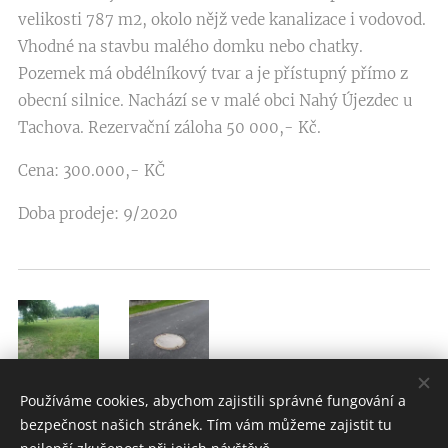
velikosti 787 m2, okolo nějž vede kanalizace i vodovod.
Vhodné na stavbu malého domku nebo chatky.
Pozemek má obdélníkový tvar a je přístupný přímo z
obecní silnice. Nachází se v malé obci Nahý Újezdec u
Tachova. Rezervační záloha 50 000,- Kč.
Cena: 300.000,- KČ
Doba prodeje: 9/2020
Používáme cookies, abychom zajistili správné fungování a
bezpečnost našich stránek. Tím vám můžeme zajistit tu