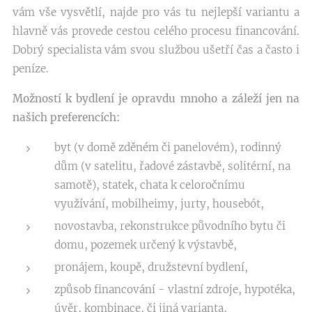
vám vše vysvětlí, najde pro vás tu nejlepší variantu a
hlavně vás provede cestou celého procesu financování.
Dobrý specialista vám svou službou ušetří čas a často i
peníze.
Možností k bydlení je opravdu mnoho a záleží jen na
našich preferencích:
byt (v domě zděném či panelovém), rodinný
dům (v satelitu, řadové zástavbě, solitérní, na
samotě), statek, chata k celoročnímu
využívání, mobilheimy, jurty, housebót,
novostavba, rekonstrukce původního bytu či
domu, pozemek určený k výstavbě,
pronájem, koupě, družstevní bydlení,
způsob financování - vlastní zdroje, hypotéka,
úvěr, kombinace, či jiná varianta,