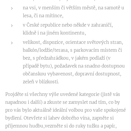
na vsi, v menším či větším městě, na samotě u
lesa, či na mítince,
v České republice nebo někde v zahraničí,
klidně i na jiném kontinentu,
velikost, dispozice, orientace světových stran,
balkón/lodžie/terasa, s parkovacím místem či
bez, s předzahrádkou, v jakém podlaží (v
případě bytu), požadavek na snadno dostupnou
občanskou vybavenost, dopravní dostupnost,
zeleň v blízkosti.
Projděte si všechny výše uvedené kategorie (jistě vás
napadnou i další) a zkuste se zamyslet nad tím, co by
pro vás bylo aktuálně ideální volbou pro vaše spokojené
bydlení. Otevřete si lahev dobrého vína, zapněte si
příjemnou hudbu,vezměte si do ruky tužku a papír,