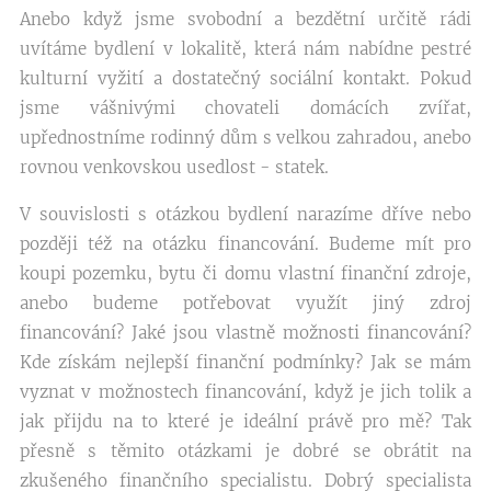
Anebo když jsme svobodní a bezdětní určitě rádi
uvítáme bydlení v lokalitě, která nám nabídne pestré
kulturní vyžití a dostatečný sociální kontakt. Pokud
jsme vášnivými chovateli domácích zvířat,
upřednostníme rodinný dům s velkou zahradou, anebo
rovnou venkovskou usedlost - statek.
V souvislosti s otázkou bydlení narazíme dříve nebo
později též na otázku financování. Budeme mít pro
koupi pozemku, bytu či domu vlastní finanční zdroje,
anebo budeme potřebovat využít jiný zdroj
financování? Jaké jsou vlastně možnosti financování?
Kde získám nejlepší finanční podmínky? Jak se mám
vyznat v možnostech financování, když je jich tolik a
jak přijdu na to které je ideální právě pro mě? Tak
přesně s těmito otázkami je dobré se obrátit na
zkušeného finančního specialistu. Dobrý specialista