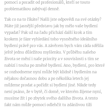
pomoci a poradit od profesionálů, kteří se touto
problematikou zabývají denně.
Tak co na to říkáte? Našli jste odpovědi na své otázky?
Máte již jasnější představu jak by mělo vaše bydlení
vypadat? Pak už na řadu přichází další krok a tím
krokem je fáze vyhledání toho vysněného ideálního
bydlení právě pro vás. A závěrem bych vám ráda sdělila
ještě jednu důležitou myšlenku. V průběhu našeho
života se mění i naše priority a v souvislosti s tím se
nabízí i touha po změně bydlení. Ano, bydlení, pro které
se rozhodneme nyní může být klidně i bydlením na
nějakou dočasnou dobu a po několika letech jej
můžeme prodat a pořídit si bydlení jiné. Nikde tedy
není psáno, že v bytě, či domě, ve kterém žijeme nyní,
musíme žít i po zbytek svého dalšího života. A tento
fakt nám může pomoci odlehčit tu zdánlivou tíži