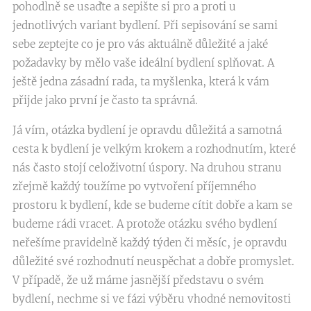
pohodlně se usaďte a sepište si pro a proti u
jednotlivých variant bydlení. Při sepisování se sami
sebe zeptejte co je pro vás aktuálně důležité a jaké
požadavky by mělo vaše ideální bydlení splňovat. A
ještě jedna zásadní rada, ta myšlenka, která k vám
přijde jako první je často ta správná.
Já vím, otázka bydlení je opravdu důležitá a samotná
cesta k bydlení je velkým krokem a rozhodnutím, které
nás často stojí celoživotní úspory. Na druhou stranu
zřejmě každý toužíme po vytvoření příjemného
prostoru k bydlení, kde se budeme cítit dobře a kam se
budeme rádi vracet. A protože otázku svého bydlení
neřešíme pravidelně každý týden či měsíc, je opravdu
důležité své rozhodnutí neuspěchat a dobře promyslet.
V případě, že už máme jasnější představu o svém
bydlení, nechme si ve fázi výběru vhodné nemovitosti