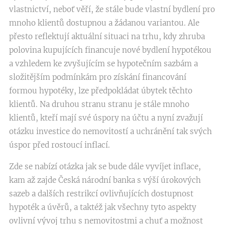
vlastnictví, neboť věří, že stále bude vlastní bydlení pro
mnoho klientů dostupnou a žádanou variantou. Ale
přesto reflektují aktuální situaci na trhu, kdy zhruba
polovina kupujících financuje nové bydlení hypotékou
a vzhledem ke zvyšujícím se hypotečním sazbám a
složitějším podmínkám pro získání financování
formou hypotéky, lze předpokládat úbytek těchto
klientů. Na druhou stranu stranu je stále mnoho
klientů, kteří mají své úspory na účtu a nyní zvažují
otázku investice do nemovitostí a uchránění tak svých
úspor před rostoucí inflací.
Zde se nabízí otázka jak se bude dále vyvíjet inflace,
kam až zajde Česká národní banka s výší úrokových
sazeb a dalších restrikcí ovlivňujících dostupnost
hypoték a úvěrů, a taktéž jak všechny tyto aspekty
ovlivní vývoj trhu s nemovitostmi a chuť a možnost