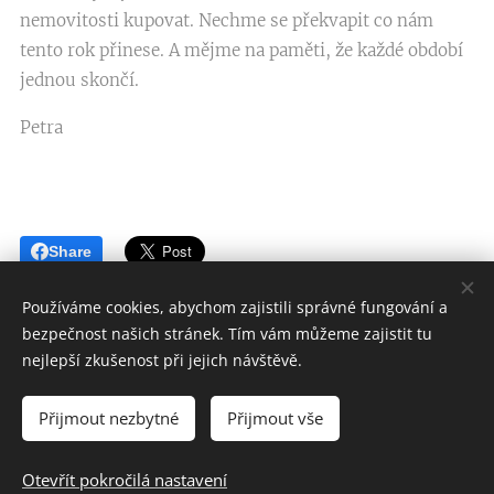
nemovitosti kupovat. Nechme se překvapit co nám
tento rok přinese. A mějme na paměti, že každé období
jednou skončí.
Petra
Share
Používáme cookies, abychom zajistili správné fungování a
bezpečnost našich stránek. Tím vám můžeme zajistit tu
nejlepší zkušenost při jejich návštěvě.
Petramax s.r.o. - člen partnerské sítě Next Reality
Přijmout nezbytné
Přijmout vše
Zásady ochrany osobních údajů -
zde
Všechna práva vyhrazena od roku 2017
Cookies
Otevřít pokročilá nastavení