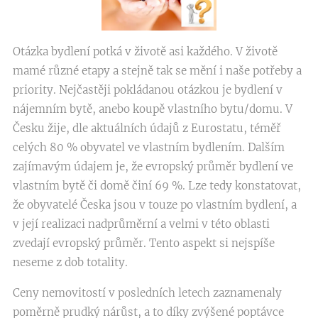
Otázka bydlení potká v životě asi každého. V životě
mamé různé etapy a stejně tak se mění i naše potřeby a
priority. Nejčastěji pokládanou otázkou je bydlení v
nájemním bytě, anebo koupě vlastního bytu/domu. V
Česku žije, dle aktuálních údajů z Eurostatu, téměř
celých 80 % obyvatel ve vlastním bydlením. Dalším
zajímavým údajem je, že evropský průměr bydlení ve
vlastním bytě či domě činí 69 %. Lze tedy konstatovat,
že obyvatelé Česka jsou v touze po vlastním bydlení, a
v její realizaci nadprůměrní a velmi v této oblasti
zvedají evropský průměr. Tento aspekt si nejspíše
neseme z dob totality.
Ceny nemovitostí v posledních letech zaznamenaly
poměrně prudký nárůst, a to díky zvýšené poptávce