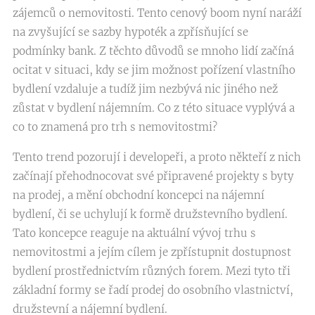
zájemců o nemovitosti. Tento cenový boom nyní naráží
na zvyšující se sazby hypoték a zpřísňující se
podmínky bank. Z těchto důvodů se mnoho lidí začíná
ocitat v situaci, kdy se jim možnost pořízení vlastního
bydlení vzdaluje a tudíž jim nezbývá nic jiného než
zůstat v bydlení nájemním. Co z této situace vyplývá a
co to znamená pro trh s nemovitostmi?
Tento trend pozorují i developeři, a proto někteří z nich
začínají přehodnocovat své připravené projekty s byty
na prodej, a mění obchodní koncepci na nájemní
bydlení, či se uchylují k formě družstevního bydlení.
Tato koncepce reaguje na aktuální vývoj trhu s
nemovitostmi a jejím cílem je zpřístupnit dostupnost
bydlení prostřednictvím různých forem. Mezi tyto tři
základní formy se řadí prodej do osobního vlastnictví,
družstevní a nájemní bydlení.